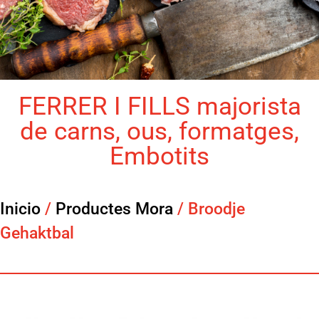
FERRER I FILLS majorista
de carns, ous, formatges,
Embotits
Inicio
/
Productes Mora
/ Broodje
Gehaktbal