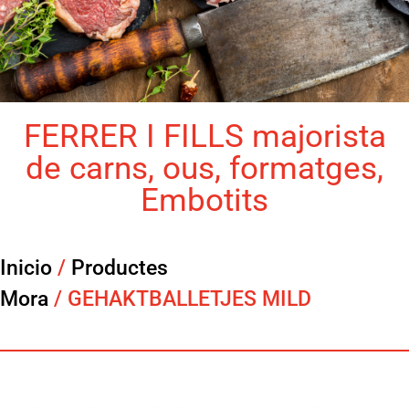
FERRER I FILLS majorista
de carns, ous, formatges,
Embotits
Inicio
/
Productes
Mora
/ GEHAKTBALLETJES MILD