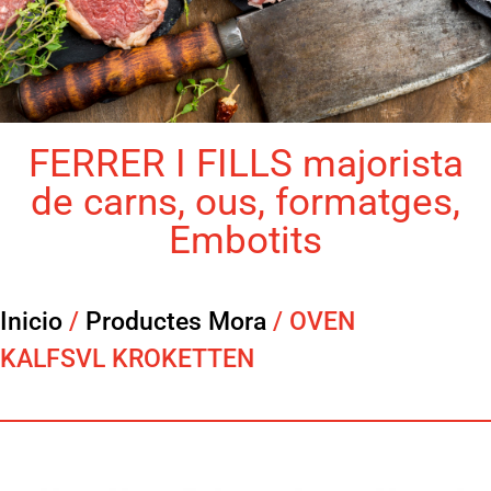
FERRER I FILLS majorista
de carns, ous, formatges,
Embotits
Inicio
/
Productes Mora
/ OVEN
KALFSVL KROKETTEN