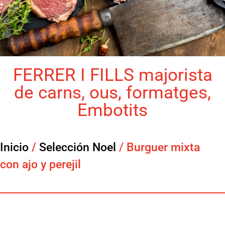
FERRER I FILLS majorista
de carns, ous, formatges,
Embotits
Inicio
/
Selección Noel
/ Burguer mixta
con ajo y perejil