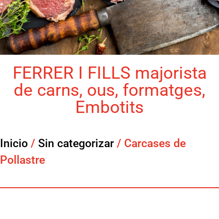
FERRER I FILLS majorista
de carns, ous, formatges,
Embotits
Inicio
/
Sin categorizar
/ Carcases de
Pollastre