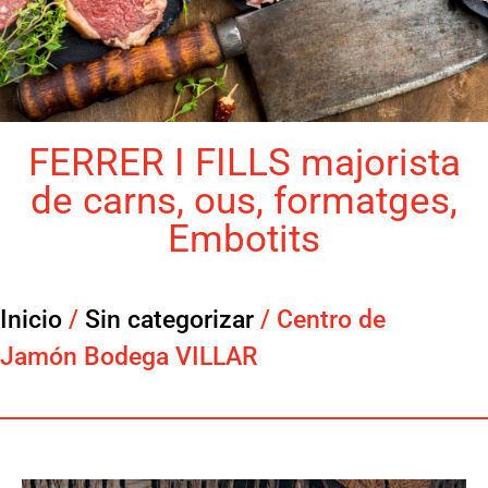
FERRER I FILLS majorista
de carns, ous, formatges,
Embotits
Inicio
/
Sin categorizar
/ Centro de
Jamón Bodega VILLAR