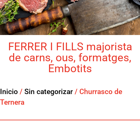
FERRER I FILLS majorista
de carns, ous, formatges,
Embotits
Inicio
/
Sin categorizar
/ Churrasco de
Ternera