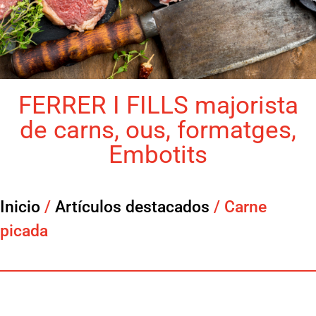
FERRER I FILLS majorista
de carns, ous, formatges,
Embotits
Inicio
/
Artículos destacados
/ Carne
picada