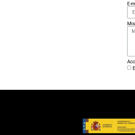
E-m
Mis
Acc
E