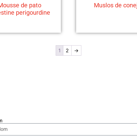
Mousse de pato
Muslos de cone
stine perigourdine
1
2
→
m