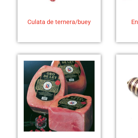
Culata de ternera/buey
En