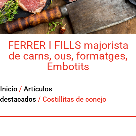
FERRER I FILLS majorista
de carns, ous, formatges,
Embotits
Inicio
/
Artículos
destacados
/ Costillitas de conejo