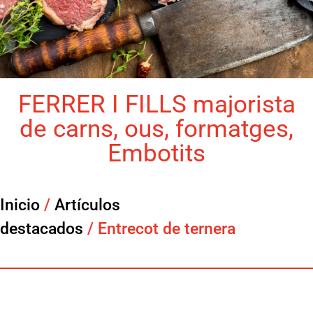
FERRER I FILLS majorista
de carns, ous, formatges,
Embotits
Inicio
/
Artículos
destacados
/ Entrecot de ternera