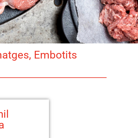
matges, Embotits
il
a