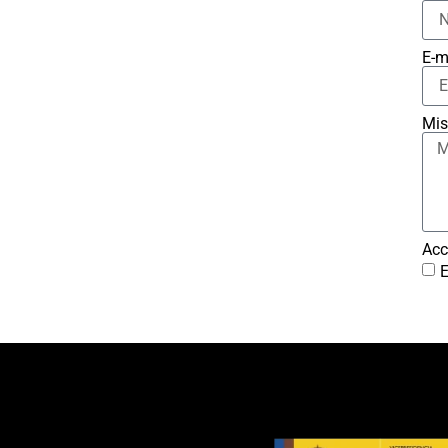
E-m
Mis
Acc
E