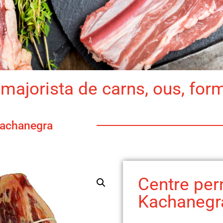
majorista de carns, ous, for
Kachanegra
Centre pern
Kachanegr