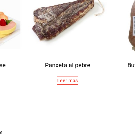
se
Panxeta al pebre
Bu
Leer más
m