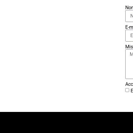
No
E-m
Mis
Acc
E