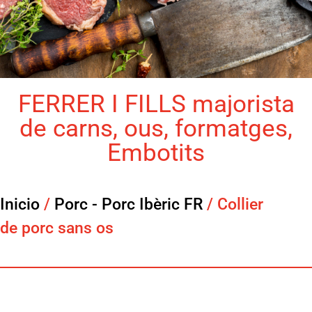
FERRER I FILLS majorista
de carns, ous, formatges,
Embotits
Inicio
/
Porc - Porc Ibèric FR
/ Collier
de porc sans os