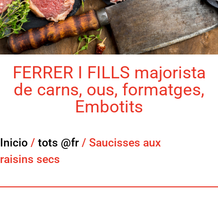
FERRER I FILLS majorista
de carns, ous, formatges,
Embotits
Inicio
/
tots @fr
/ Saucisses aux
raisins secs