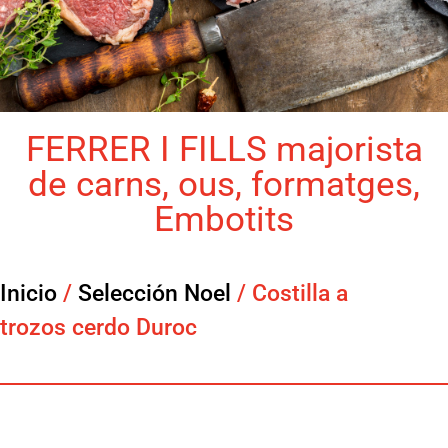
FERRER I FILLS majorista
de carns, ous, formatges,
Embotits
Inicio
/
Selección Noel
/ Costilla a
trozos cerdo Duroc