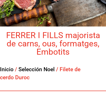
FERRER I FILLS majorista
de carns, ous, formatges,
Embotits
Inicio
/
Selección Noel
/ Filete de
cerdo Duroc