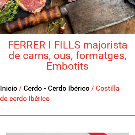
FERRER I FILLS majorista
de carns, ous, formatges,
Embotits
Inicio
/
Cerdo - Cerdo Ibérico
/ Costilla
de cerdo ibérico