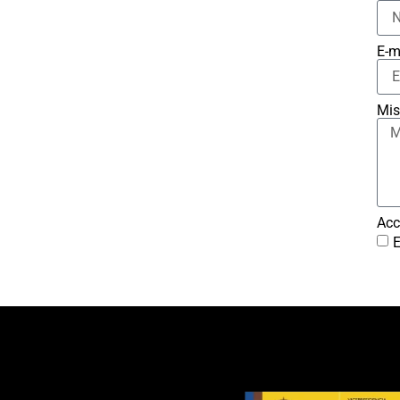
E-m
Mis
Acc
E