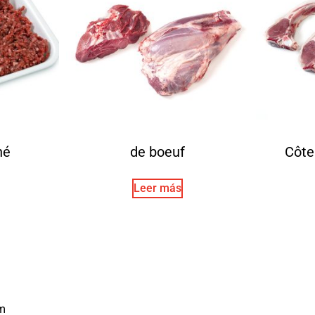
hé
de boeuf
Côte
Leer más
m