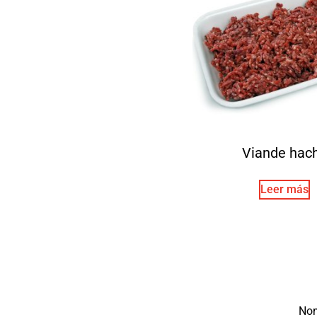
Viande hac
Leer más
No