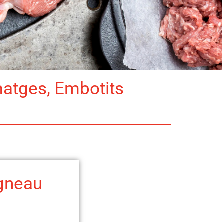
matges, Embotits
gneau