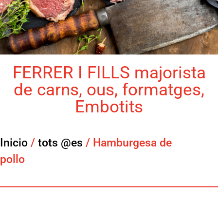
FERRER I FILLS majorista
de carns, ous, formatges,
Embotits
Inicio
/
tots @es
/ Hamburgesa de
pollo