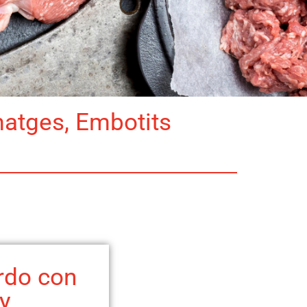
matges, Embotits
rdo con
y