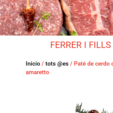
FERRER I FILLS 
Inicio
/
tots @es
/ Paté de cerdo
amaretto