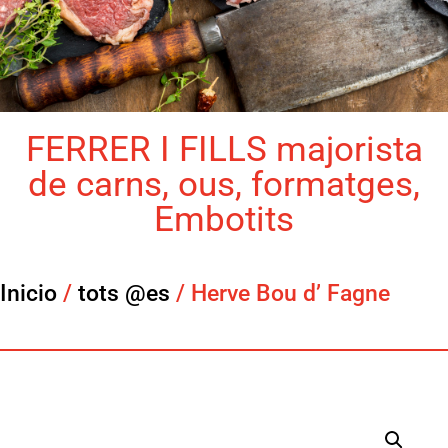
FERRER I FILLS majorista
de carns, ous, formatges,
Embotits
Inicio
/
tots @es
/ Herve Bou d’ Fagne