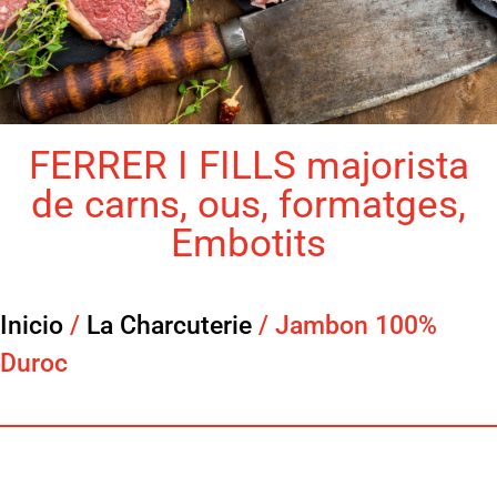
FERRER I FILLS majorista
de carns, ous, formatges,
Embotits
Inicio
/
La Charcuterie
/ Jambon 100%
Duroc