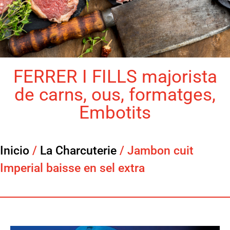
FERRER I FILLS majorista
de carns, ous, formatges,
Embotits
Inicio
/
La Charcuterie
/ Jambon cuit
Imperial baisse en sel extra