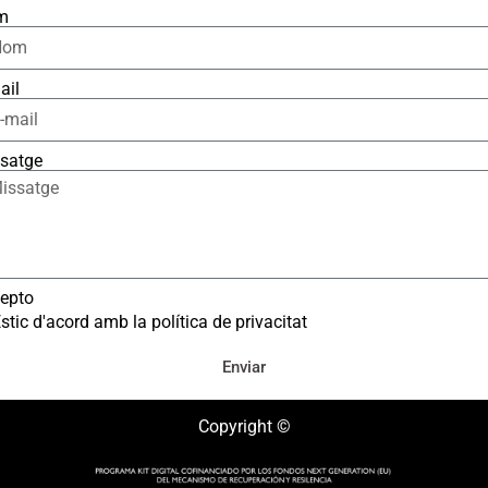
m
ail
satge
epto
stic d'acord amb la política de privacitat
Enviar
Copyright ©