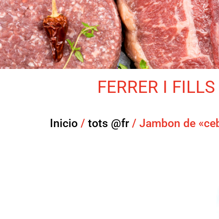
FERRER I FILLS 
Inicio
/
tots @fr
/ Jambon de «ce