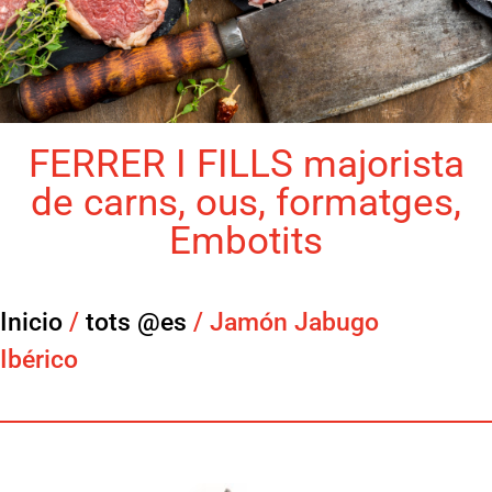
FERRER I FILLS majorista
de carns, ous, formatges,
Embotits
Inicio
/
tots @es
/ Jamón Jabugo
Ibérico