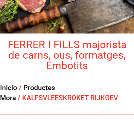
FERRER I FILLS majorista
de carns, ous, formatges,
Embotits
Inicio
/
Productes
Mora
/ KALFSVLEESKROKET RIJKGEV