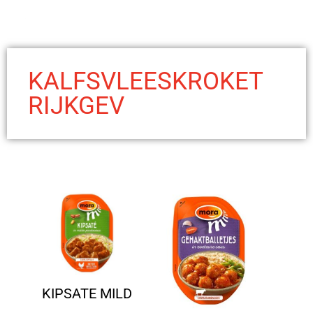
KALFSVLEESKROKET
RIJKGEV
KIPSATE MILD