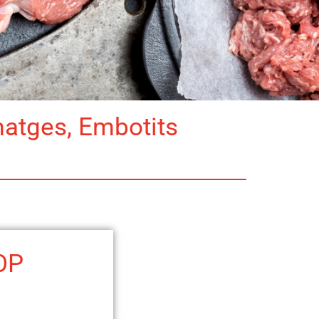
matges, Embotits
OP