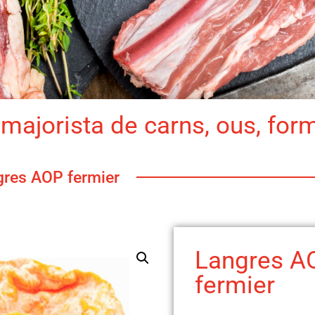
majorista de carns, ous, for
gres AOP fermier
Langres A
fermier