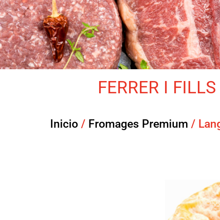
FERRER I FILLS 
Inicio
/
Fromages Premium
/ Lan