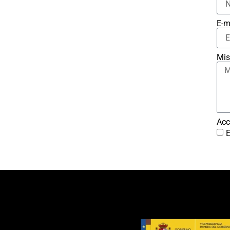
E-m
Mis
Acc
E