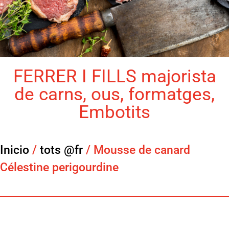
FERRER I FILLS majorista
de carns, ous, formatges,
Embotits
Inicio
/
tots @fr
/ Mousse de canard
Célestine perigourdine