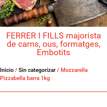
FERRER I FILLS majorista
de carns, ous, formatges,
Embotits
Inicio
/
Sin categorizar
/ Mozzarella
Pizzabella barra 1kg