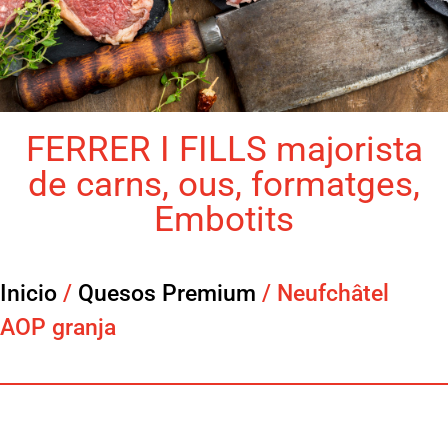
FERRER I FILLS majorista
de carns, ous, formatges,
Embotits
Inicio
/
Quesos Premium
/ Neufchâtel
AOP granja