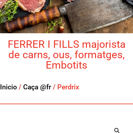
FERRER I FILLS majorista
de carns, ous, formatges,
Embotits
Inicio
/
Caça @fr
/ Perdrix