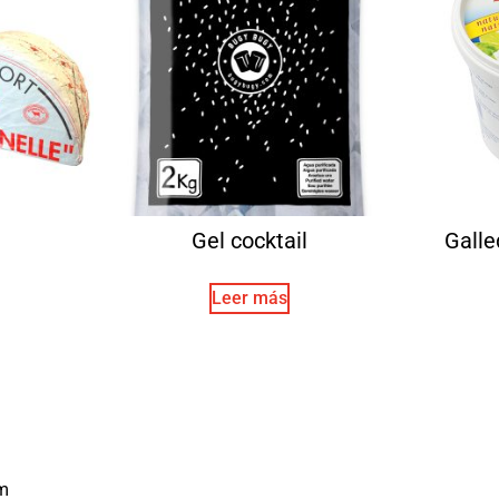
Gel cocktail
Galle
Leer más
m