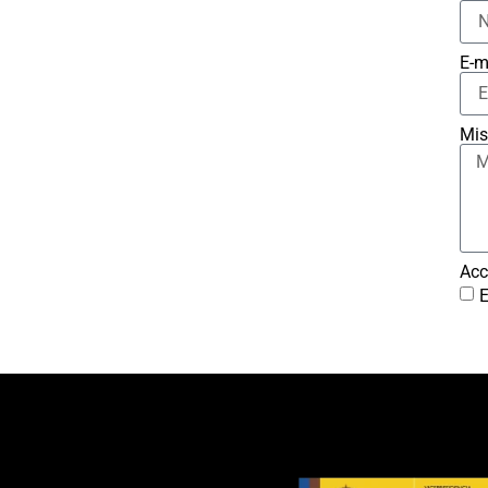
E-m
Mis
Acc
E