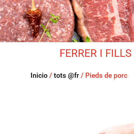
FERRER I FILLS 
Inicio
/
tots @fr
/ Pieds de porc