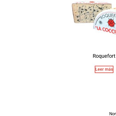
Roquefort
Leer más
No