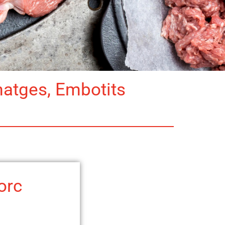
matges, Embotits
orc