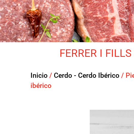
FERRER I FILLS 
Inicio
/
Cerdo - Cerdo Ibérico
/ Pi
ibérico