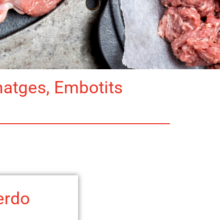
matges, Embotits
erdo