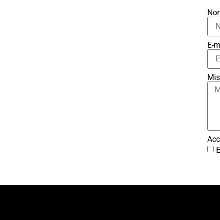
No
E-m
Mis
Acc
E