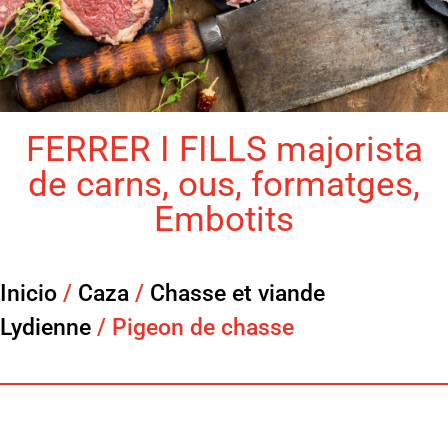
FERRER I FILLS majorista
de carns, ous, formatges,
Embotits
Inicio
/
Caza
/
Chasse et viande
Lydienne
/ Pigeon de chasse