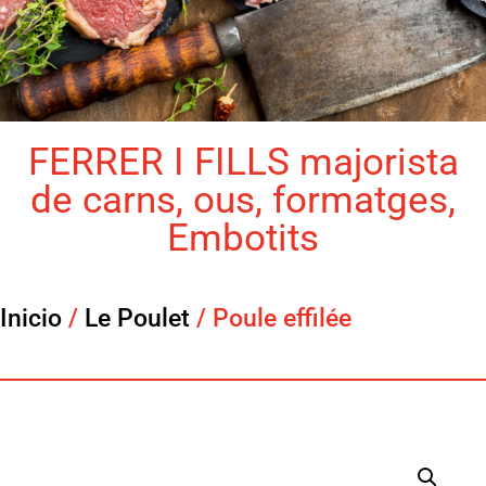
FERRER I FILLS majorista
de carns, ous, formatges,
Embotits
Inicio
/
Le Poulet
/ Poule effilée