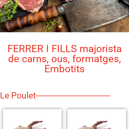
FERRER I FILLS majorista
de carns, ous, formatges,
Embotits
Le Poulet