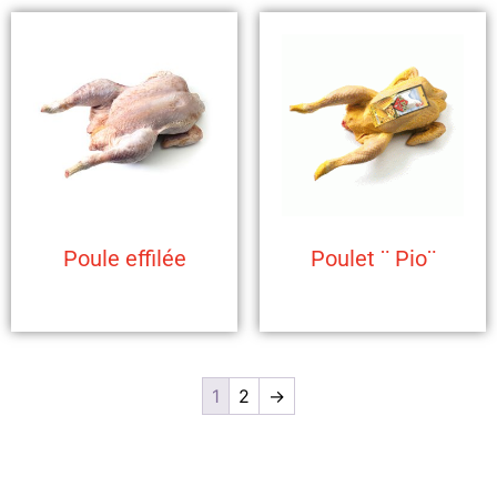
Poule effilée
Poulet ¨ Pio¨
1
2
→