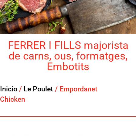
FERRER I FILLS majorista
de carns, ous, formatges,
Embotits
Inicio
/
Le Poulet
/ Empordanet
Chicken