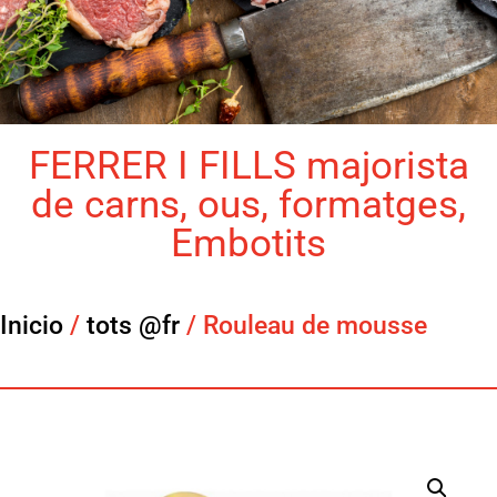
FERRER I FILLS majorista
de carns, ous, formatges,
Embotits
Inicio
/
tots @fr
/ Rouleau de mousse