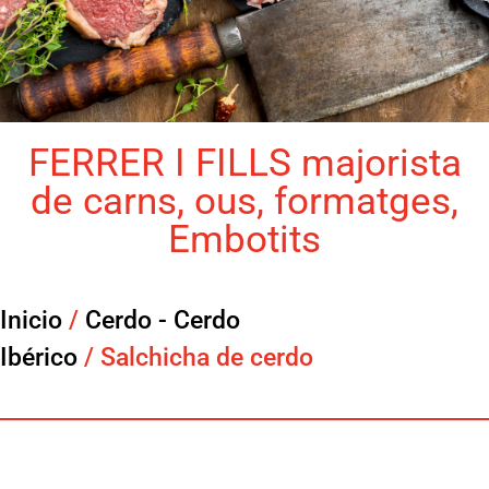
FERRER I FILLS majorista
de carns, ous, formatges,
Embotits
Inicio
/
Cerdo - Cerdo
Ibérico
/ Salchicha de cerdo