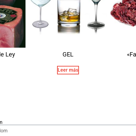
de Ley
GEL
«Fa
Leer más
m