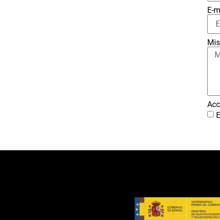
E-m
Mis
Acc
E