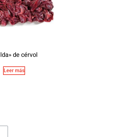
lda» de cérvol
Leer más