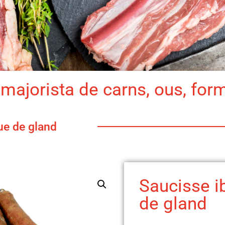
majorista de carns, ous, for
ue de gland
Saucisse i
de gland