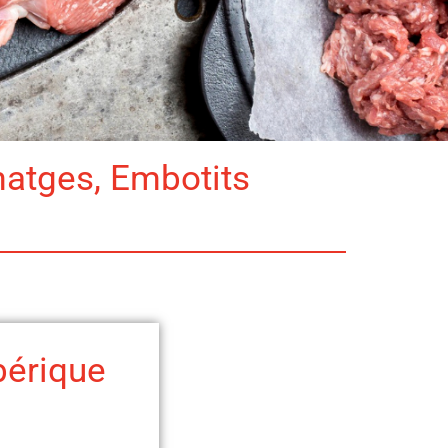
matges, Embotits
bérique