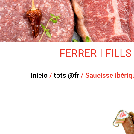
FERRER I FILLS 
Inicio
/
tots @fr
/ Saucisse ibériq