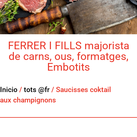
FERRER I FILLS majorista
de carns, ous, formatges,
Embotits
Inicio
/
tots @fr
/ Saucisses coktail
aux champignons