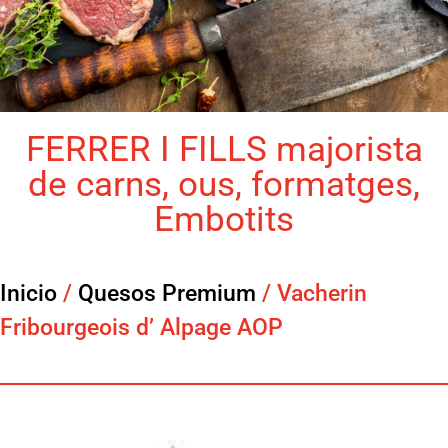
FERRER I FILLS majorista
de carns, ous, formatges,
Embotits
Inicio
/
Quesos Premium
/ Vacherin
Fribourgeois d’ Alpage AOP