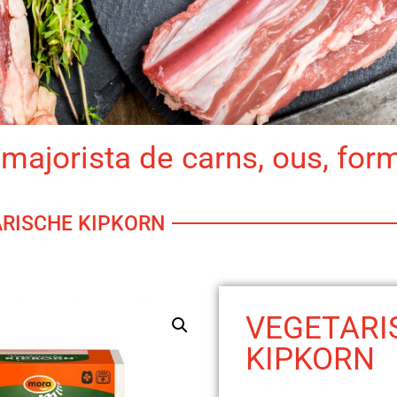
majorista de carns, ous, for
ARISCHE KIPKORN
VEGETARI
KIPKORN