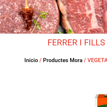
FERRER I FILLS 
Inicio
/
Productes Mora
/ VEGET