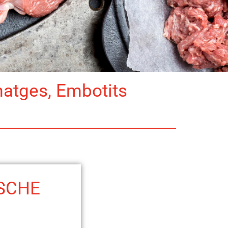
matges, Embotits
SCHE