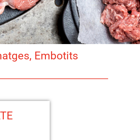
matges, Embotits
ATE