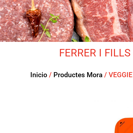
FERRER I FILLS 
Inicio
/
Productes Mora
/ VEGGIE