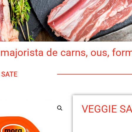
majorista de carns, ous, for
 SATE
VEGGIE S