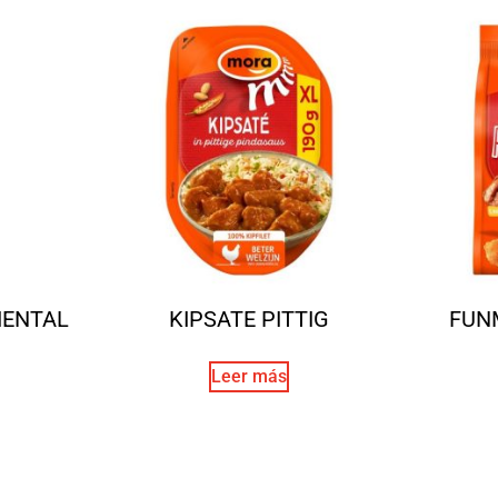
IENTAL
KIPSATE PITTIG
FUN
Leer más