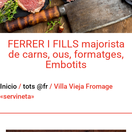
FERRER I FILLS majorista
de carns, ous, formatges,
Embotits
Inicio
/
tots @fr
/ Villa Vieja Fromage
«servineta»