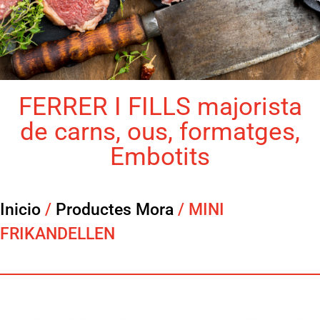
FERRER I FILLS majorista
de carns, ous, formatges,
Embotits
Inicio
/
Productes Mora
/ MINI
FRIKANDELLEN